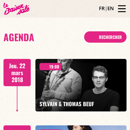
FR
|
EN
AGENDA
RECHERCHER
Jeu. 22
19:00
mars
2018
SYLVAIN & THOMAS BEUF