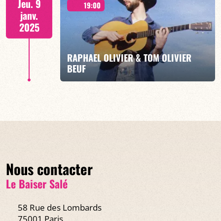
Jeu. 9
19:00
janv.
2025
RAPHAEL OLIVIER & TOM OLIVIER
EN SAVOIR PLUS
BEUF
– Intimate Folk - 19h00
Nous contacter
EN SAVOIR PLUS
Le Baiser Salé
58 Rue des Lombards
75001 Paris