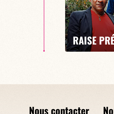
RAISE PRÉ
TONY CHASSEUR, RONALD TULL
Avec leur premier album "Vini B
originale teinté du zouk, de mél
pareille
Nous contacter
No
EN SAVOIR PLUS