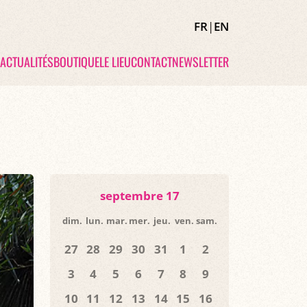
FR
|
EN
ACTUALITÉS
BOUTIQUE
LE LIEU
CONTACT
NEWSLETTER
septembre 17
dim.
lun.
mar.
mer.
jeu.
ven.
sam.
27
28
29
30
31
1
2
3
4
5
6
7
8
9
10
11
12
13
14
15
16