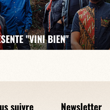
SENTE "VINI BIEN"
E, MICHEL ALIBO, ALAIN DRACIUS, THOMAS BELLON
ien", Raise présente au monde leur musicalité
odies créoles avec une créativité scénique sans
us suivre
Newsletter