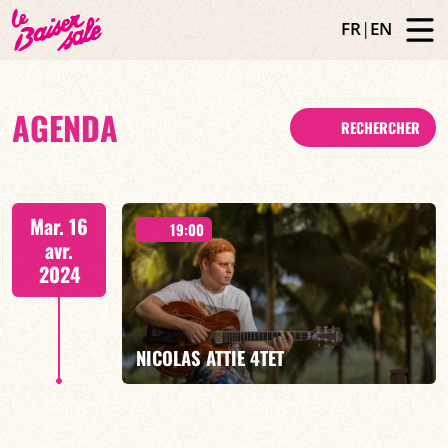
FR
|
EN
AGENDA
RECHERCHER
Mar. 16
19:00
avr.
2024
NICOLAS ATTIE 4TET
CONVERSATION - 19H00