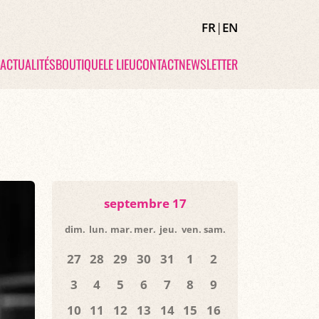
FR
|
EN
ACTUALITÉS
BOUTIQUE
LE LIEU
CONTACT
NEWSLETTER
septembre 17
dim.
lun.
mar.
mer.
jeu.
ven.
sam.
27
28
29
30
31
1
2
3
4
5
6
7
8
9
10
11
12
13
14
15
16