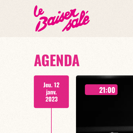
AGENDA
Jeu. 12
21:00
janv.
2023