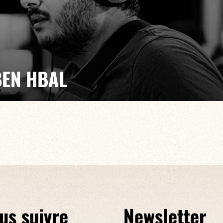
EN HBAL
riété musicale du monde qui l’entoure, des inspirations
rock et le latin jusqu’au jazz et la fusion !
us suivre
Newsletter