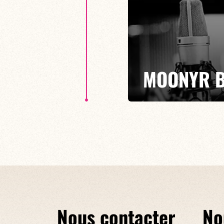
MOONYR B
PREMIER ALBUM "TRANSIT"
Le guitariste s’inspire de la va
afro-orientales en passant par le 
Nous contacter
No
EN SAVOIR PLUS