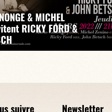
NONGE & MICHEL
vitent RICKY FORD &
SCH
e mêle musique, invités de marque et rencontres
résidence du duo télépathique Mario Canonge et Michel
us suivre
Newsletter