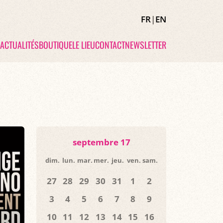
FR
|
EN
ACTUALITÉS
BOUTIQUE
LE LIEU
CONTACT
NEWSLETTER
septembre 17
dim.
lun.
mar.
mer.
jeu.
ven.
sam.
27
28
29
30
31
1
2
3
4
5
6
7
8
9
10
11
12
13
14
15
16