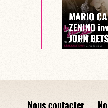
MARIO CA
ZENINO in
JOHN BET
5ème édition d’un Festival où s
exaltantes, le CZ est né de la 
Zenino !
Nous contacter
No
EN SAVOIR PLUS