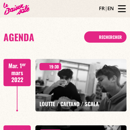
FR
|
EN
AGENDA
RECHERCHER
er
Mar. 1
19:30
mars
2022
LOUTTE / CAETANO / SCALA
présente TORINO TRIO