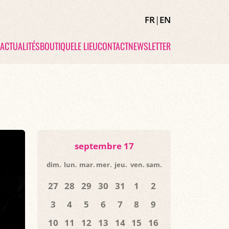
FR
|
EN
ACTUALITÉS
BOUTIQUE
LE LIEU
CONTACT
NEWSLETTER
septembre 17
dim.
lun.
mar.
mer.
jeu.
ven.
sam.
27
28
29
30
31
1
2
3
4
5
6
7
8
9
10
11
12
13
14
15
16