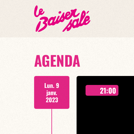
AGENDA
Lun. 9
21:00
janv.
2023