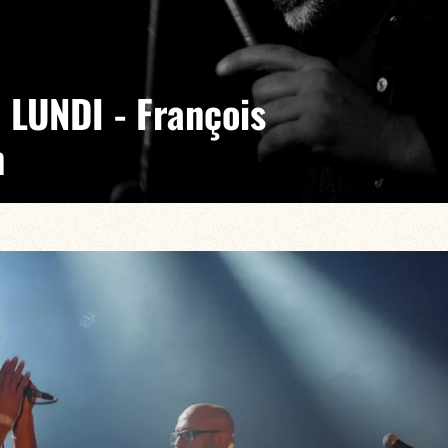
 LUNDI - François
n
ez-vous incontournable et indémodable où les maîtres
énération pour des joutes musicales en toute