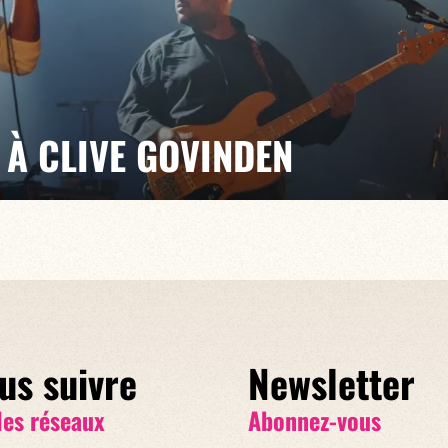
À CLIVE GOVINDEN
 le concert de Clive pour lui rendre hommage, et
 musiciens à nous rejoindre au Baiser Salé le 19
 jouerons la musique de Clive et ouvrirons la scène
us suivre
Newsletter
les réseaux
Abonnez-vous