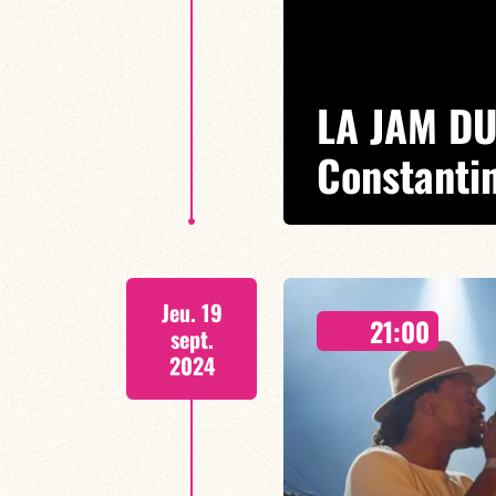
LA JAM DU
Constanti
Spéciale ROBERT GLASPER
Jeu. 19
Les Jams du lundi sont LE Rend
21:00
du genre rencontrent la jeune g
sept.
convivialité.
2024
EN SAVOIR PLUS