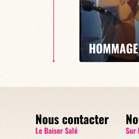
HOMMAGE 
21h00 - ENTRÉE LIBRE
Nous avons décidé de maintenir
invitons tous ses amis et autres
septembre à partir de 21h. Nous
pour lui re
Nous contacter
No
Le Baiser Salé
Sur 