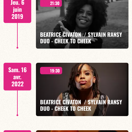
Jeu. 6
21:30
juin
2019
BEATRICE CIVATON / SYLVAIN RANSY
EN SAVOIR PLUS
DUO - CHEEK TO CHEEK
« Hommage à la musique créole »
Sam. 16
19:30
avr.
2022
BEATRICE CIVATON / SYLVAIN RANSY
EN SAVOIR PLUS
DUO - CHEEK TO CHEEK