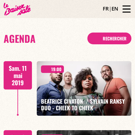
FR
|
EN
AGENDA
RECHERCHER
Sam. 11
19:00
mai
2019
BEATRICE CIVATON / SYLVAIN RANSY
DUO - CHEEK TO CHEEK
Quartet