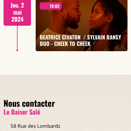
« KONTAN LANMOU »
Jeu. 2
19:02
mai
2024
BEATRICE CIVATON / SYLVAIN RANSY
EN SAVOIR PLUS
DUO - CHEEK TO CHEEK
19H15
Nous contacter
EN SAVOIR PLUS
Le Baiser Salé
58 Rue des Lombards