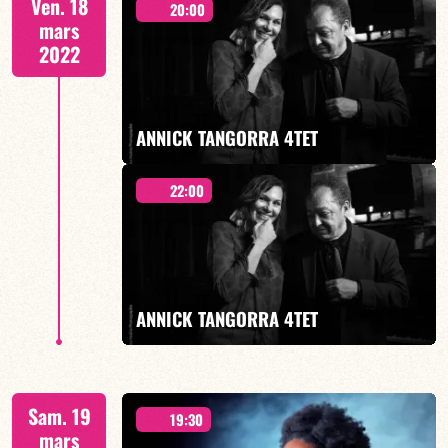
Ven. 18
20:00
mars
2022
EN SAVOIR PLUS
ANNICK TANGORRA 4TET
22:00
"Time For A Cry"
ANNICK TANGORRA 4TET
EN SAVOIR PLUS
"Time For A Cry"
Sam. 19
19:30
mars