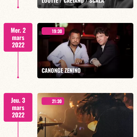
LOUTTE / CAETANO / SCALA
présente TORINO TRIO
Mer. 2
19:30
mars
2022
EN SAVOIR PLUS
CANONGE ZENINO
Duo Jazz
Jeu. 3
21:30
mars
2022
EN SAVOIR PLUS