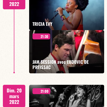
2022
EN SAVOIR PLUS
TRICIA EVY
21:30
HOMMAGE À GEORGES BRASSENS
JAM SESSION avec LUDOVIC DE
PREISSAC
EN SAVOIR PLUS
et OLIVIER DEFAYS « WEST SIDE » QUINTET
Dim. 20
21:00
mars
2022