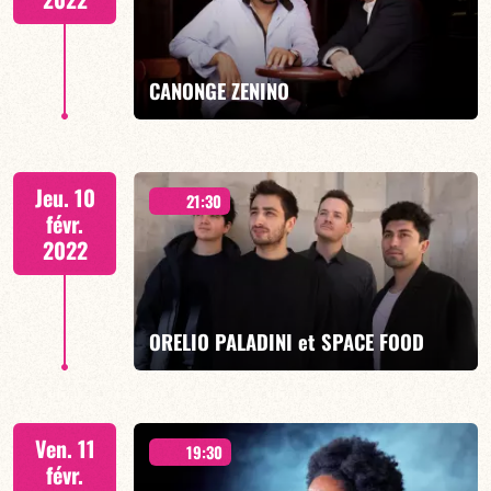
EN SAVOIR PLUS
CANONGE ZENINO
Duo Jazz
Jeu. 10
21:30
févr.
2022
EN SAVOIR PLUS
ORELIO PALADINI et SPACE FOOD
Ven. 11
19:30
févr.