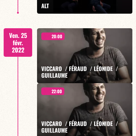
ALT
Ven. 25
20:00
févr.
2022
VICCARO / FÉRAUD / LÉONIDE /
EN SAVOIR PLUS
GUILLAUME
22:00
« Downside Up »
VICCARO / FÉRAUD / LÉONIDE /
GUILLAUME