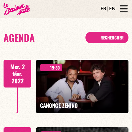
FR
|
EN
AGENDA
RECHERCHER
Mer. 2
19:30
févr.
2022
CANONGE ZENINO
Duo Jazz