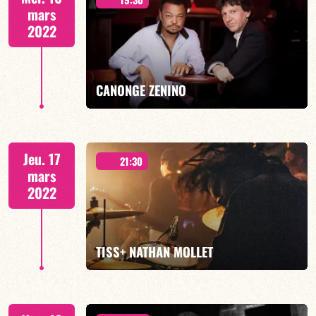
mars
2022
EN SAVOIR PLUS
CANONGE ZENINO
Duo Jazz
Jeu. 17
21:30
mars
2022
EN SAVOIR PLUS
TISS+ NATHAN MOLLET
2