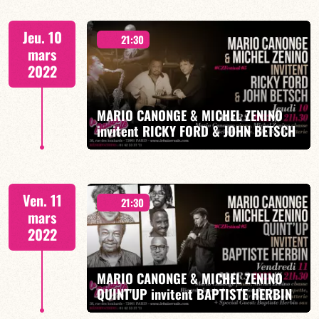
Jeu. 10
21:30
mars
2022
MARIO CANONGE & MICHEL ZENINO
EN SAVOIR PLUS
invitent RICKY FORD & JOHN BETSCH
Ven. 11
21:30
mars
2022
MARIO CANONGE & MICHEL ZENINO
EN SAVOIR PLUS
QUINT'UP invitent BAPTISTE HERBIN