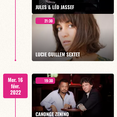
EN SAVOIR PLUS
JULES & LÉO JASSEF
21:30
présentent CANÇONETA
LUCIE GUILLEM SEXTET
EN SAVOIR PLUS
SEXTET
Mer. 16
19:30
févr.
2022
EN SAVOIR PLUS
CANONGE ZENINO