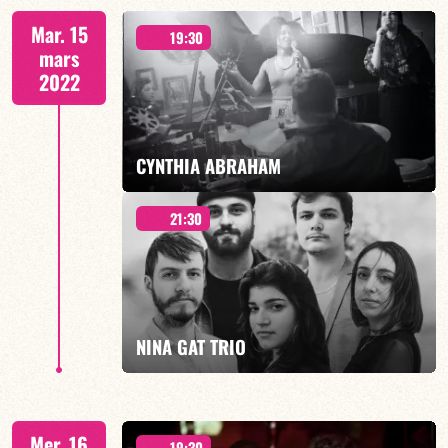
Mar. 15
19:30
mars
2022
EN SAVOIR PLUS
CYNTHIA ABRAHAM
21:30
PRéSENTE IMAGENS
NINA GAT TRIO
EN SAVOIR PLUS
HOMMAGE À LA CHANSON
Mer. 16
19:30