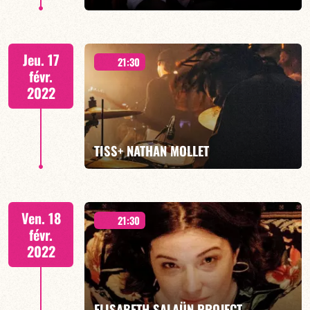
Duo Jazz
Jeu. 17
21:30
févr.
2022
EN SAVOIR PLUS
TISS+ NATHAN MOLLET
2
Ven. 18
21:30
févr.
2022
EN SAVOIR PLUS
ELISABETH SALAÜN PROJECT