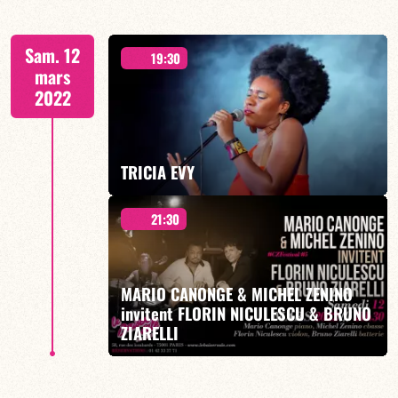
Sam. 12
19:30
mars
2022
EN SAVOIR PLUS
TRICIA EVY
21:30
"SOL EN SCÈNE"
MARIO CANONGE & MICHEL ZENINO
invitent FLORIN NICULESCU & BRUNO
ZIARELLI
EN SAVOIR PLUS