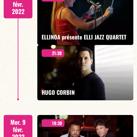
févr.
2022
EN SAVOIR PLUS
ELLINOA présente ELLI JAZZ QUARTET
21:30
présente WEST SIDE CHOIR
HUGO CORBIN
EN SAVOIR PLUS
Mer. 9
19:30
févr.
2022