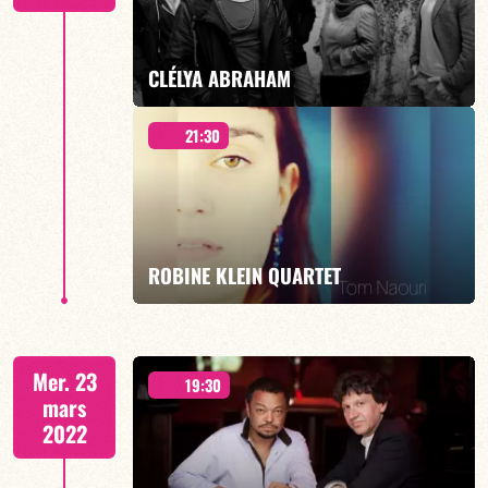
EN SAVOIR PLUS
CLÉLYA ABRAHAM
21:30
INVITE TEDDY SORRES ET TROPICAL AVENUE
ROBINE KLEIN QUARTET
EN SAVOIR PLUS
Mer. 23
19:30
mars
2022