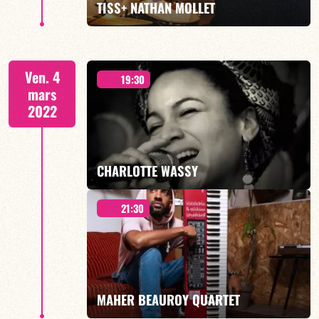
TISS+ NATHAN MOLLET
2
Ven. 4
19:30
mars
2022
EN SAVOIR PLUS
CHARLOTTE WASSY
21:30
MAHER BEAUROY QUARTET
EN SAVOIR PLUS