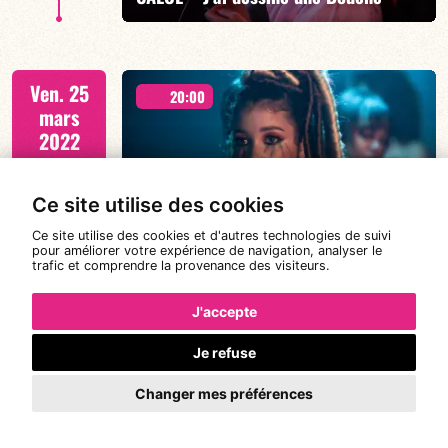
EN SAVOIR PLUS
Hommage à NAT KING COLE
Ven. 25
20:00
mars
2022
CAMILLE CONSTANTIN DA SILVA
Ce site utilise des cookies
EN SAVOIR PLUS
"GILDAA"
Ce site utilise des cookies et d'autres technologies de suivi
pour améliorer votre expérience de navigation, analyser le
trafic et comprendre la provenance des visiteurs.
22:00
J'accepte
Je refuse
CAMILLE CONSTANTIN DA SILVA
Changer mes préférences
"GILDAA"
EN SAVOIR PLUS