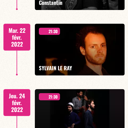
Constantin
SPÉCIALE JOE HENDERSON
Mar. 22
21:30
févr.
2022
EN SAVOIR PLUS
SYLVAIN LE RAY
Jeu. 24
21:30
févr.
2022
EN SAVOIR PLUS