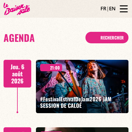
FR
|
EN
AGENDA
RECHERCHER
Jeu. 6
21:00
août
2026
#FestivalEstivalDeJam2026 JAM
SESSION DE CALOÉ
Caloé/Gilliam Sayad/Louise Knobil/Billi Langhoff