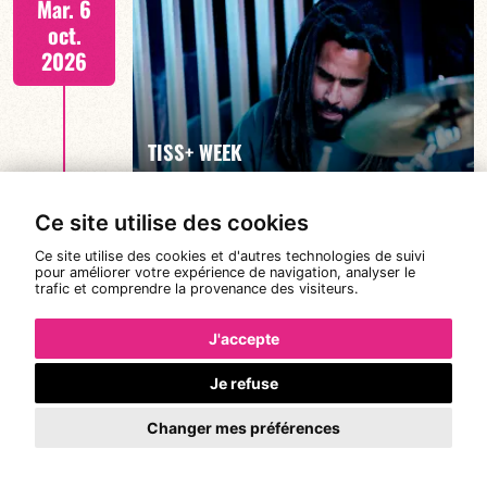
Mar. 6
oct.
2026
EN SAVOIR PLUS
TISS+ WEEK
Ce site utilise des cookies
Tiss Rodriguez batterie/lead
Mer. 7
Ce site utilise des cookies et d'autres technologies de suivi
19:00
pour améliorer votre expérience de navigation, analyser le
oct.
trafic et comprendre la provenance des visiteurs.
2026
J'accepte
Je refuse
EN SAVOIR PLUS
TISS+ WEEK
Changer mes préférences