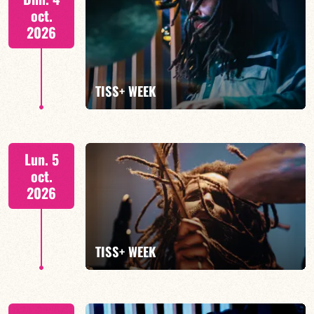
oct.
2026
EN SAVOIR PLUS
TISS+ WEEK
Tiss Rodriguez batterie/lead
Lun. 5
oct.
2026
EN SAVOIR PLUS
TISS+ WEEK
Tiss Rodriguez batterie/lead