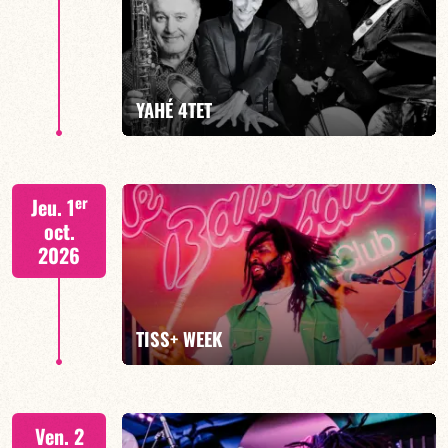
Mario Canonge / Michel Zenino
YAHÉ 4TET
EN SAVOIR PLUS
RÉSERVER
S. BEUF/F. DEVIENNE/T. FANFANT/B. HENOCQ
er
Jeu. 1
oct.
2026
EN SAVOIR PLUS
RÉSERVER
TISS+ WEEK
Tiss Rodriguez batterie/lead
Ven. 2