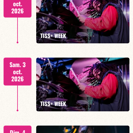
oct.
2026
EN SAVOIR PLUS
TISS+ WEEK
Tiss Rodriguez batterie/lead
Sam. 3
oct.
2026
EN SAVOIR PLUS
TISS+ WEEK
Tiss Rodriguez batterie/lead, TBA
Dim. 4