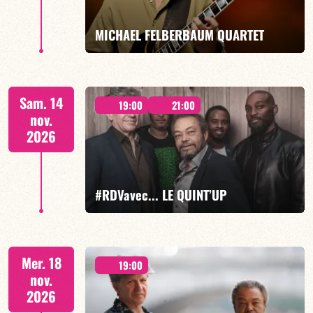
EN SAVOIR PLUS
RÉSERVER
MICHAEL FELBERBAUM QUARTET
FELBERBAUM / DE BETHMANN / MIDON / CHARLES
Sam. 14
19:00
21:00
nov.
2026
EN SAVOIR PLUS
RÉSERVER
#RDVavec... LE QUINT’UP
M.CANONGE / A.DOLMEN / M.ZENINO / R.IZQUIERDO
Mer. 18
/ J.WOODSON
19:00
nov.
2026