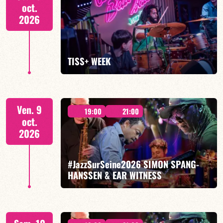
oct.
2026
EN SAVOIR PLUS
TISS+ WEEK
Tiss Rodriguez batterie/lead
Ven. 9
19:00
21:00
oct.
2026
#JazzSurSeine2026 SIMON SPANG-
EN SAVOIR PLUS
HANSSEN & EAR WITNESS
Simon Spang-Hanssen/Mario Canonge/Linley