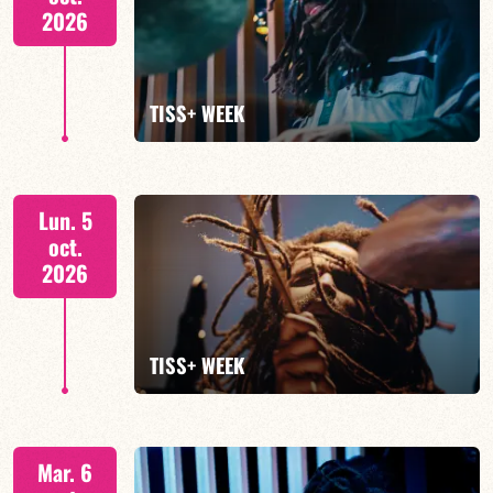
2026
EN SAVOIR PLUS
TISS+ WEEK
Tiss Rodriguez batterie/lead
Lun. 5
oct.
2026
EN SAVOIR PLUS
TISS+ WEEK
Tiss Rodriguez batterie/lead
Mar. 6