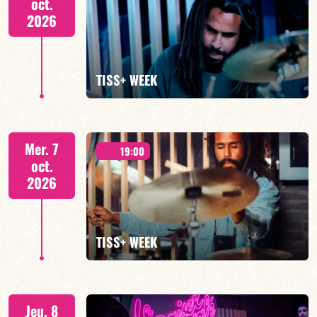
oct.
2026
EN SAVOIR PLUS
TISS+ WEEK
Tiss Rodriguez batterie/lead
Mer. 7
19:00
oct.
2026
EN SAVOIR PLUS
TISS+ WEEK
Tiss Rodriguez batterie/lead
Jeu. 8