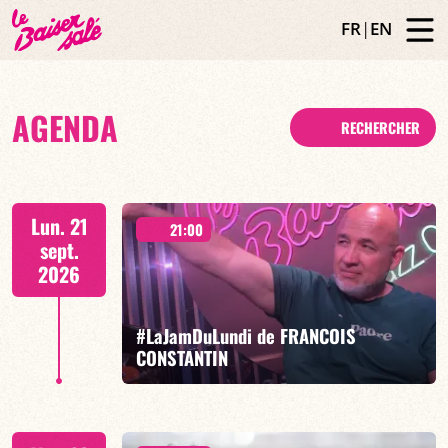
FR
|
EN
AGENDA
RECHERCHER
Lun. 21
21:00
sept.
2026
#LaJamDuLundi de FRANCOIS
CONSTANTIN
Francois Constantin/Toto Gill/Swaéli/Jon Onabowu