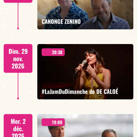
EN SAVOIR PLUS
RÉSERVER
CANONGE ZENINO
Mario Canonge / Michel Zenino
Dim. 29
20:30
nov.
2026
EN SAVOIR PLUS
RÉSERVER
#LaJamDuDimanche de DE CALOÉ
CALOÉ/TBA
Mer. 2
19:00
déc.
2026