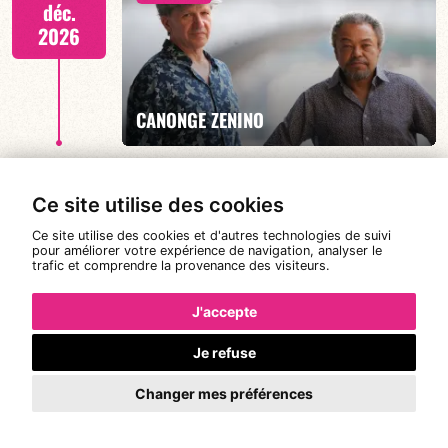
déc.
2026
EN SAVOIR PLUS
RÉSERVER
CANONGE ZENINO
Ce site utilise des cookies
Mario Canonge / Michel Zenino
Jeu. 17
21:00
déc.
Ce site utilise des cookies et d'autres technologies de suivi
pour améliorer votre expérience de navigation, analyser le
2026
trafic et comprendre la provenance des visiteurs.
J'accepte
EN SAVOIR PLUS
RÉSERVER
BÉATRICE CIVATON - “FLORAISON”
Je refuse
Changer mes préférences
Béatrice Civaton/Léa Molina/Nicolas Attié/Jean-
Mer. 23
Christophe Raufaste/Jeff Ludovicus