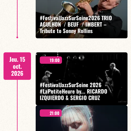
Mario Canonge / Michel Zenino
#FestivalJazzSurSeine2026 TRIO
AGULHON / BEUF / IMBERT –
Tribute to Sonny Rollins
EN SAVOIR PLUS
RÉSERVER
Sylvain Beuf/Diego Imbert/Franck Agulhon
Jeu. 15
19:00
oct.
2026
#FestivalJazzSurSeine 2026
#LaPetiteHeure by... RICARDO
EN SAVOIR PLUS
RÉSERVER
IZQUIERDO & SERGIO CRUZ
21:00
Ricardo Izquierdo/Sergio Cruz