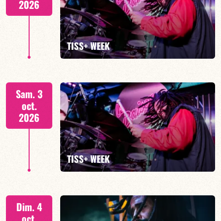
2026
EN SAVOIR PLUS
TISS+ WEEK
Tiss Rodriguez batterie/lead
Sam. 3
oct.
2026
EN SAVOIR PLUS
TISS+ WEEK
Tiss Rodriguez batterie/lead, TBA
Dim. 4
oct.