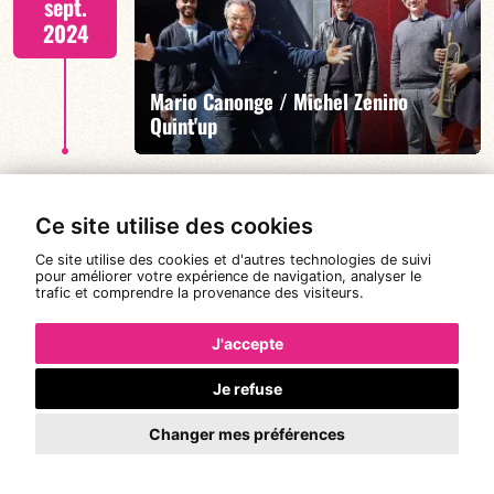
sept.
2024
Mario Canonge / Michel Zenino
EN SAVOIR PLUS
Quint'up
DEUX CONCERTS : 19H30 & 21H30
Ce site utilise des cookies
Mer. 18
19:00
sept.
Ce site utilise des cookies et d'autres technologies de suivi
pour améliorer votre expérience de navigation, analyser le
2024
trafic et comprendre la provenance des visiteurs.
J'accepte
EN SAVOIR PLUS
CANONGE ZENINO
Je refuse
Changer mes préférences
Duo Jazz - 19h00
Mer. 25
19:00