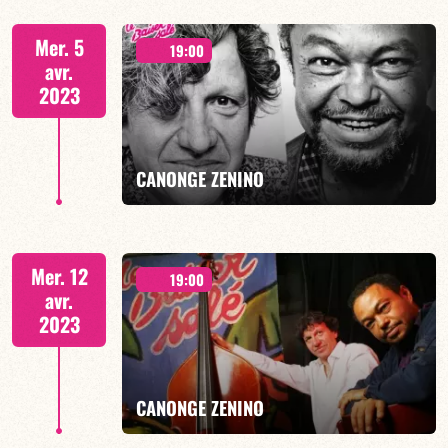
2 SÉANCES : 19H30 & 21H30
Mer. 5
19:00
avr.
2023
EN SAVOIR PLUS
CANONGE ZENINO
Duo Jazz - 19h00
Mer. 12
19:00
avr.
2023
EN SAVOIR PLUS
CANONGE ZENINO