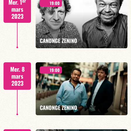
er
Mer. 1
19:00
mars
2023
EN SAVOIR PLUS
CANONGE ZENINO
Duo Jazz - 19h00
Mer. 8
19:00
mars
2023
EN SAVOIR PLUS
CANONGE ZENINO