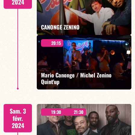
2024
EN SAVOIR PLUS
CANONGE ZENINO
20:15
19h00
Mario Canonge / Michel Zenino
Quint'up
EN SAVOIR PLUS
20h15
Sam. 3
19:30
21:30
févr.
2024