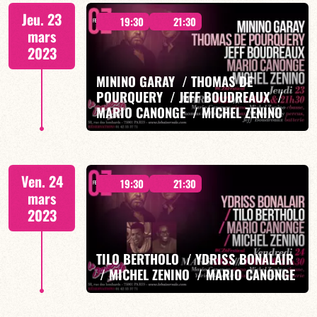
2 SÉANCES : 19H30 & 21H30
Jeu. 23
19:30
21:30
mars
2023
MININO GARAY / THOMAS DE
POURQUERY / JEFF BOUDREAUX /
EN SAVOIR PLUS
MARIO CANONGE / MICHEL ZENINO
2 SÉANCES : 19H30 & 21H30
Ven. 24
19:30
21:30
mars
2023
TILO BERTHOLO / YDRISS BONALAIR
EN SAVOIR PLUS
/ MICHEL ZENINO / MARIO CANONGE