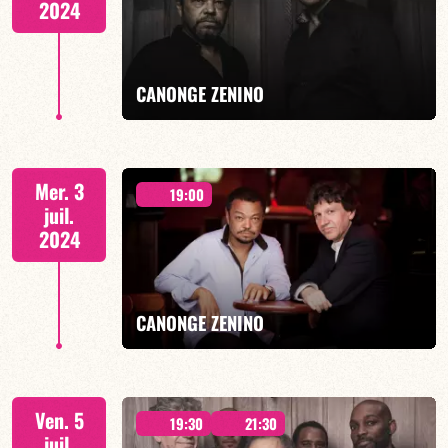
2024
EN SAVOIR PLUS
CANONGE ZENINO
Duo Jazz - 19h00
Mer. 3
19:00
juil.
2024
EN SAVOIR PLUS
CANONGE ZENINO
Duo Jazz - 19h00
Ven. 5
19:30
21:30
juil.