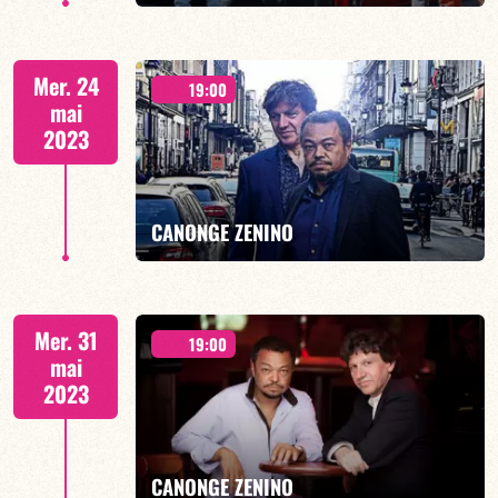
21h00
Mer. 24
19:00
mai
2023
EN SAVOIR PLUS
CANONGE ZENINO
Duo Jazz - 19h00
Mer. 31
19:00
mai
2023
EN SAVOIR PLUS
CANONGE ZENINO