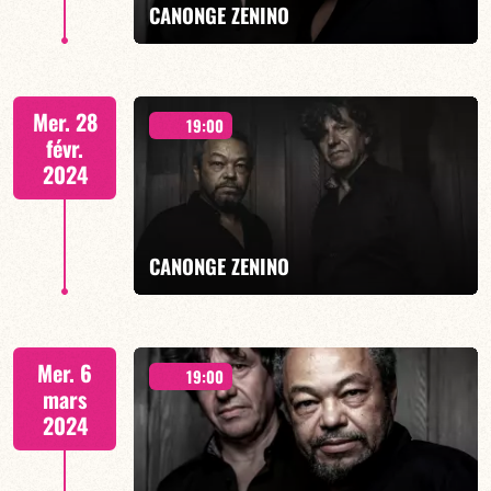
CANONGE ZENINO
Duo Jazz - 19h00
Mer. 28
19:00
févr.
2024
EN SAVOIR PLUS
CANONGE ZENINO
Duo Jazz - 19h00
Mer. 6
19:00
mars
2024