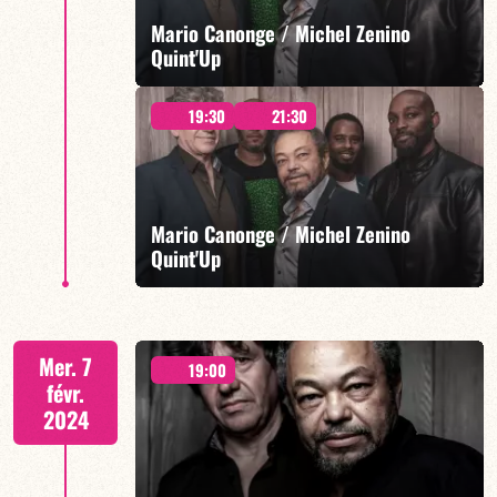
Mario Canonge / Michel Zenino
EN SAVOIR PLUS
Quint'Up
19:30
21:30
2 SÉANCES : 19H30 & 21H30
Mario Canonge / Michel Zenino
Quint'Up
EN SAVOIR PLUS
2 SÉANCES : 19H30 & 21H30
Mer. 7
19:00
févr.
2024
EN SAVOIR PLUS