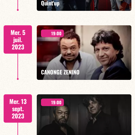
Quint'up
21h00
Mer. 5
19:00
juil.
2023
EN SAVOIR PLUS
CANONGE ZENINO
Duo Jazz - 19h00
Mer. 13
19:00
sept.
2023