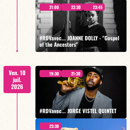
21:00
22:30
23:45
NEW ORLEANS BLUES
#RDVavec... JOANNE DOLLY - "Gospel
of the Ancestors"
EN SAVOIR PLUS
Joanne Dolly/Carl-Henri Morisset/Alexis Valet/Tiss
Ven. 10
Rodriguez
19:30
21:30
juil.
2026
#RDVavec... JORGE VISTEL QUINTET
EN SAVOIR PLUS
23:30