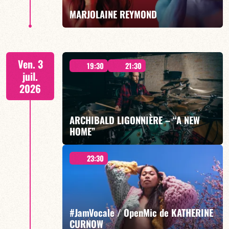
EN SAVOIR PLUS
MARJOLAINE REYMOND
OR VAGABOND
Ven. 3
19:30
21:30
juil.
2026
ARCHIBALD LIGONNIÈRE – “A NEW
EN SAVOIR PLUS
HOME”
23:30
Archibald Ligonnière / Stéphane Guillaume / Nathan
Mollet / Gildas Boclé
#JamVocale / OpenMic de KATHERINE
CURNOW