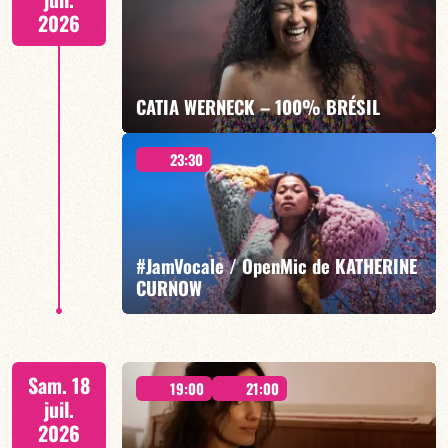
2026
EN SAVOIR PLUS
CATIA WERNECK – 100% BRÉSIL
23:30
Catia Werneck/Vincent Bidal/Laurent
Vernerey/Stéphane Huchard
#JamVocale / OpenMic de KATHERINE
CURNOW
EN SAVOIR PLUS
À partir de 23h30
Sam. 18
19:00
21:00
juil.
2026