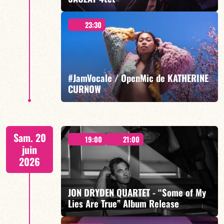
23:30
Gaspard Moglia / Noé Huchard / Pierre-Eden Guilbaud
/ Gabriel Sauzay
#JamVocale / OpenMic de KATHERINE
CURNOW
EN SAVOIR PLUS
À partir de 23h30
Sam. 20
19:00
21:00
juin
2026
JON DRYDEN QUARTET - “Some of My
EN SAVOIR PLUS
Lies Are True” Album Release