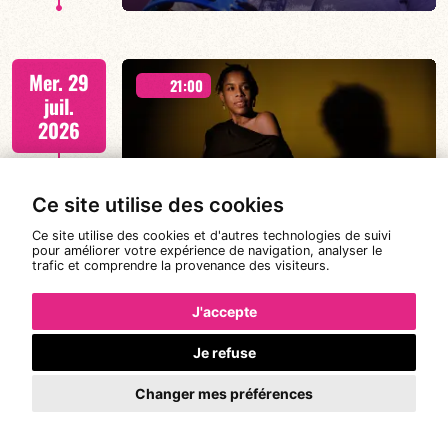
François Constantin /Nina Gat/Noé Berne/Marc
Mer. 29
Jacquemin
21:00
juil.
2026
#JazzDeDemain BEATRICE CIVATON –
Ce site utilise des cookies
« RACINES SONORES »
EN SAVOIR PLUS
Ce site utilise des cookies et d'autres technologies de suivi
pour améliorer votre expérience de navigation, analyser le
trafic et comprendre la provenance des visiteurs.
Jeu. 30
J'accepte
19:00
juil.
2026
Je refuse
Changer mes préférences
#JazzDeDemain NINON VALDER /
CARINE BONNEFOY / ABDOULAYE
EN SAVOIR PLUS
KOUYATE