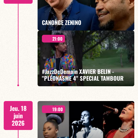
CANONGE ZENINO
EN SAVOIR PLUS
21:00
Duo Jazz - 19h00
#JazzDeDemain XAVIER BELIN -
"PLÉONASME 4" SPECIAL TAMBOUR
EN SAVOIR PLUS
Pléonasme 4
Jeu. 18
19:00
juin
2026