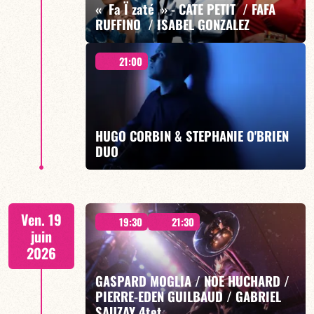
« Fa Ï zaté » - CATE PETIT / FAFA
EN SAVOIR PLUS
RUFFINO / ISABEL GONZALEZ
21:00
Cate Petit / Fafa Ruffino / Isabel Gonzalez
HUGO CORBIN & STEPHANIE O'BRIEN
DUO
EN SAVOIR PLUS
CONCERT A 21H00
Ven. 19
19:30
21:30
juin
2026
GASPARD MOGLIA / NOE HUCHARD /
PIERRE-EDEN GUILBAUD / GABRIEL
EN SAVOIR PLUS
SAUZAY 4tet