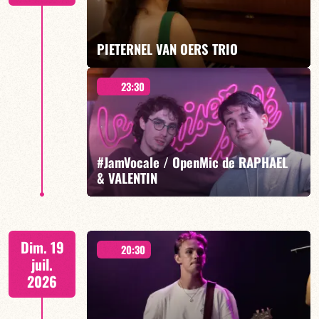
EN SAVOIR PLUS
PIETERNEL VAN OERS TRIO
23:30
Pieternel Van Oers/Tommaso Montagnani/Karl
Jannuska batterie
#JamVocale / OpenMic de RAPHAEL
& VALENTIN
EN SAVOIR PLUS
Raphaël Berrien/Valentin Caillon
Dim. 19
20:30
juil.
2026