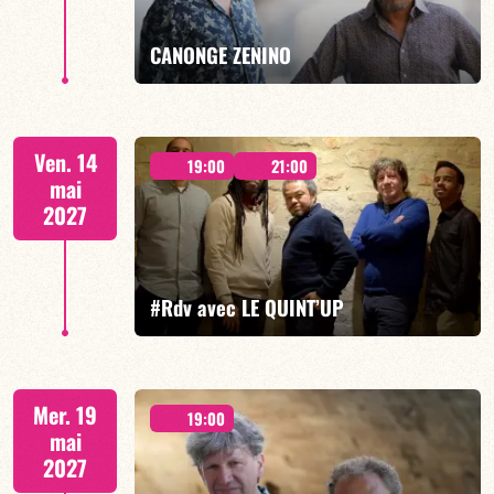
EN SAVOIR PLUS
RÉSERVER
CANONGE ZENINO
Mario Canonge / Michel Zenino
Ven. 14
19:00
21:00
mai
2027
EN SAVOIR PLUS
RÉSERVER
#Rdv avec LE QUINT’UP
M.CANONGE / A.DOLMEN / M.ZENINO / R.IZQUIERDO
Mer. 19
/ J.WOODSON
19:00
mai
2027