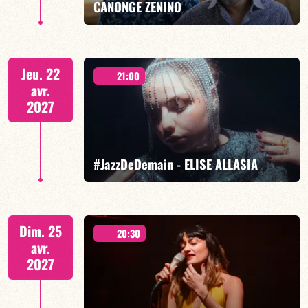
CANONGE ZENINO
Mario Canonge / Michel Zenino
Jeu. 22
21:00
avr.
2027
EN SAVOIR PLUS
RÉSERVER
#JazzDeDemain - ELISE ALLASIA
Elise Allasia voix/lead, TBA
Dim. 25
20:30
avr.
2027