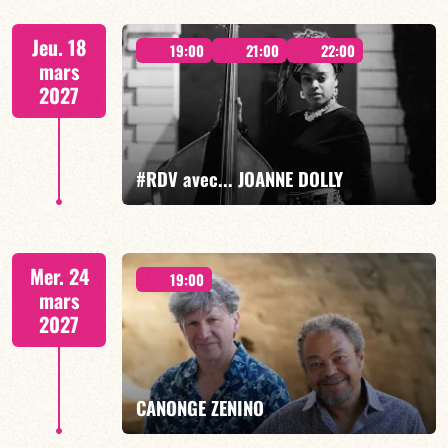
Mario Canonge / Michel Zenino
Jeu. 18
19:00
21:00
22:00
mars
2027
EN SAVOIR PLUS
RÉSERVER
#RDV avec... JOANNE DOLLY
Joanne Dolly/TBA
Mer. 24
19:00
mars
2027
EN SAVOIR PLUS
RÉSERVER
CANONGE ZENINO