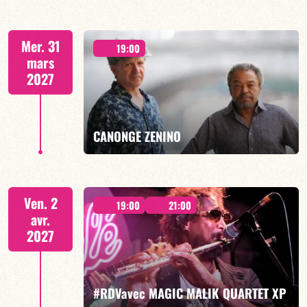
CALOÉ/TBA
Mer. 31
19:00
mars
2027
EN SAVOIR PLUS
RÉSERVER
CANONGE ZENINO
Mario Canonge / Michel Zenino
Ven. 2
19:00
21:00
avr.
2027
EN SAVOIR PLUS
RÉSERVER
#RDVavec MAGIC MALIK QUARTET XP