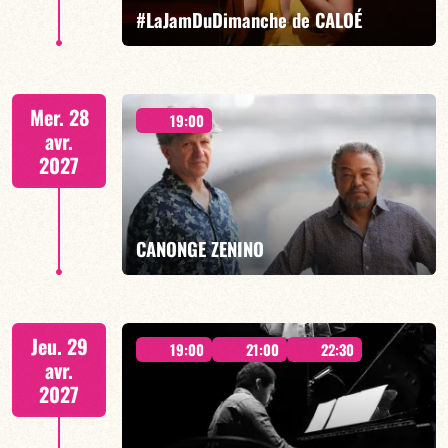
EN SAVOIR PLUS
RÉSERVER
#LaJamDuDimanche de CALOÉ
CALOÉ/TBA
Mer. 28
19:00
avr.
2027
EN SAVOIR PLUS
RÉSERVER
CANONGE ZENINO
Mario Canonge / Michel Zenino
Jeu. 29
19:00
21:00
22:30
avr.
2027