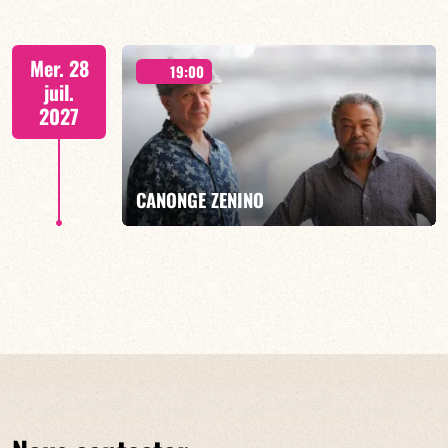
Lauriane Ludosky / TBA
Mer. 28
19:00
juil.
2027
EN SAVOIR PLUS
RÉSERVER
CANONGE ZENINO
Mario Canonge / Michel Zenino
EN SAVOIR PLUS
RÉSERVER