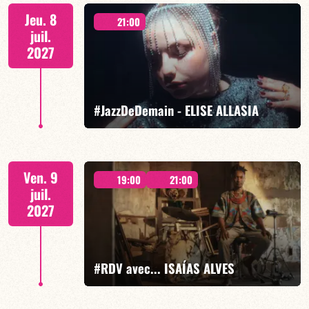
Mario Canonge / Michel Zenino
Jeu. 8
21:00
juil.
2027
EN SAVOIR PLUS
RÉSERVER
#JazzDeDemain - ELISE ALLASIA
Elise Allasia voix/lead, TBA
Ven. 9
19:00
21:00
juil.
2027
EN SAVOIR PLUS
RÉSERVER
#RDV avec... ISAÍAS ALVES