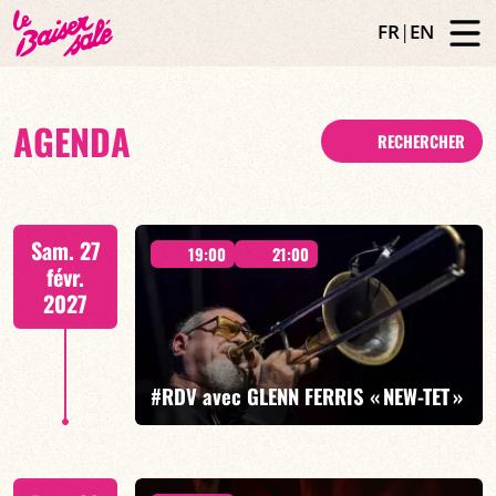
FR
|
EN
AGENDA
RECHERCHER
Sam. 27
19:00
21:00
févr.
2027
#RDV avec GLENN FERRIS « NEW-TET »
Glenn Ferris/Bruno Rousselet/Mike Felberbaum/Jeff