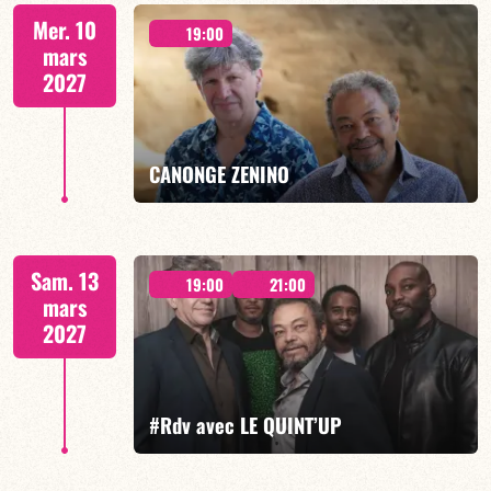
Jorge Vistel/Tba
Mer. 10
19:00
mars
2027
EN SAVOIR PLUS
RÉSERVER
CANONGE ZENINO
Mario Canonge / Michel Zenino
Sam. 13
19:00
21:00
mars
2027
EN SAVOIR PLUS
RÉSERVER
#Rdv avec LE QUINT’UP