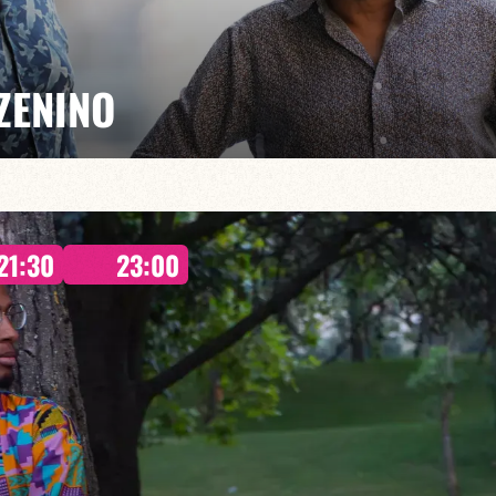
ZENINO
font revivre chaque mercredi au Baiser Salé leur
21:30
23:00
, virtuosité et métissage musical se rencontrent.