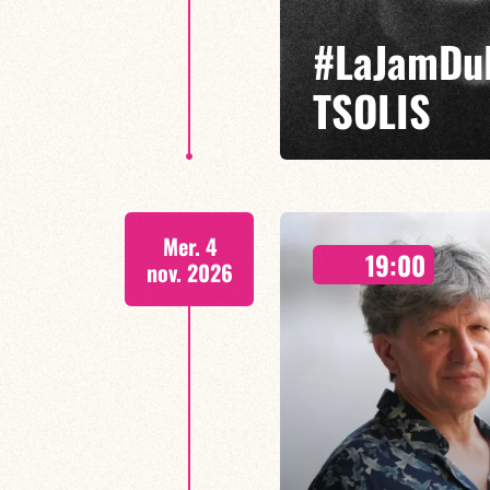
#LaJamDu
TSOLIS
Sous l’impulsion de Sotiris Tso
Mer. 4
du jazz, de l’électro et des mus
19:00
nov. 2026
EN SAVOIR PLUS
RÉSERVER