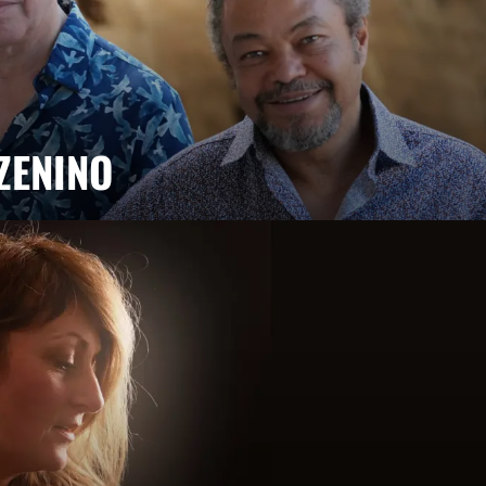
ZENINO
font revivre chaque mercredi au Baiser Salé leur
, virtuosité et métissage musical se rencontrent.