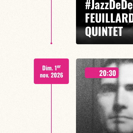
#JazzDeD
FEUILLARD
QUINTET
Arlet Feuillard/Mona Cavé/Volo
er
Dim. 1
Le Syntest Quintet explore une 
20:30
multiples se rencontrent dans u
nov. 2026
EN SAVOIR PLUS
RÉSERVER