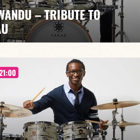
WANDU – TRIBUTE TO
AU
EGUÉLÉ / LINLEY MARTHE / PIERRE DE BETHMAN
 pour célébrer l’univers d’Al Jarreau, figure
21:00
 80 à la voix unique mêlant jazz, pop et soul.