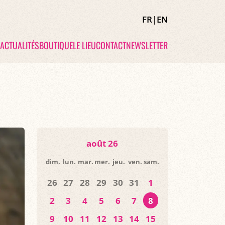
FR
|
EN
ACTUALITÉS
BOUTIQUE
LE LIEU
CONTACT
NEWSLETTER
août 26
dim.
lun.
mar.
mer.
jeu.
ven.
sam.
26
27
28
29
30
31
1
2
3
4
5
6
7
8
9
10
11
12
13
14
15