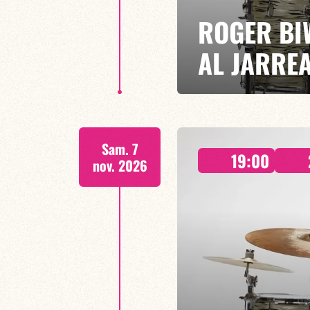
ROGER BI
AL JARRE
ROGER BIWANDU / BRUNO ENDJ
Sam. 7
Réunion de musiciens d’exception
19:00
incontournable des années 70 et
nov. 2026
EN SAVOIR PLUS
RÉSERVER