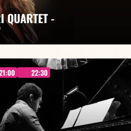
I QUARTET -
”
llaume Juramie:Jeff Ludovicus
ous embarque dans un voyage intime et onirique, où
21:00
22:30
nnent toute leur ampleur aux côtés de musiciens