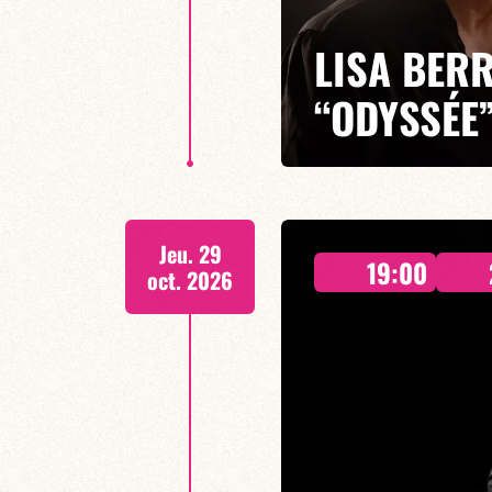
LISA BERR
“ODYSSÉE
Lisa Berri/Benjamin Gobinet/Gui
Jeu. 29
Avec Une Odyssée, Lisa Berri n
19:00
ses compositions sensibles pre
oct. 2026
d'exception.
EN SAVOIR PLUS
RÉSERVER