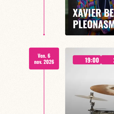
XAVIER BE
PLEONASM
Xavier Belin/TBA
Ven. 6
Avec PLÉONASME #5, Xavier Belin
19:00
essence, où les héritages caribé
nov. 2026
contemporaine.
EN SAVOIR PLUS
RÉSERVER