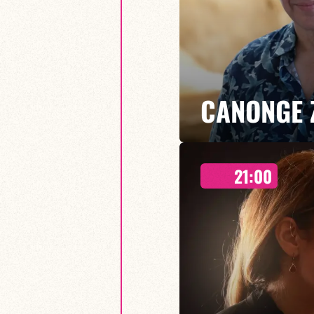
CANONGE 
21:00
Mario Canonge / Michel Zenino
Mario Canonge et Michel Zenino 
résidence jazz, où improvisation
EN SAVOIR PLUS
RÉSERVER