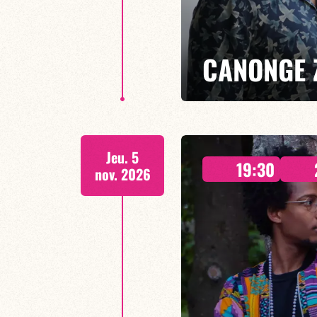
CANONGE 
Mario Canonge / Michel Zenino
Jeu. 5
Mario Canonge et Michel Zenino 
19:30
résidence jazz, où improvisation
nov. 2026
EN SAVOIR PLUS
RÉSERVER