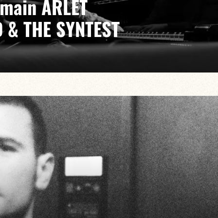
emain ARLET
 & THE SYNTEST
dia Lambert/Octave Potier/Vincent Fauvet
musique où écriture, improvisation et influences
ne recherche collective du son.