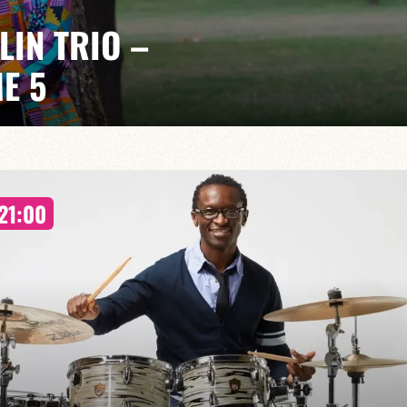
LIN TRIO –
E 5
 poursuit son exploration d’un jazz créole par
21:00
ens rencontrent l’improvisation et la création