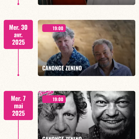
ZeWoAï - DEUX SÉANCES 19h30 & 21h30
Mer. 30
19:00
avr.
2025
EN SAVOIR PLUS
CANONGE ZENINO
DUO JAZZ - 19h00
Mer. 7
19:00
mai
2025
EN SAVOIR PLUS
CANONGE ZENINO