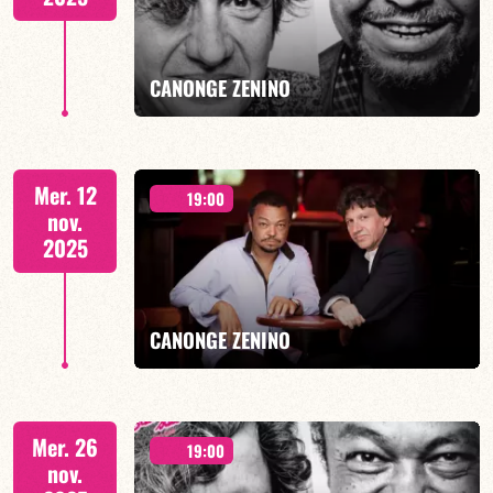
EN SAVOIR PLUS
CANONGE ZENINO
concert à 19h00
Mer. 12
19:00
nov.
2025
EN SAVOIR PLUS
CANONGE ZENINO
Duo Jazz - 19h00
Mer. 26
19:00
nov.