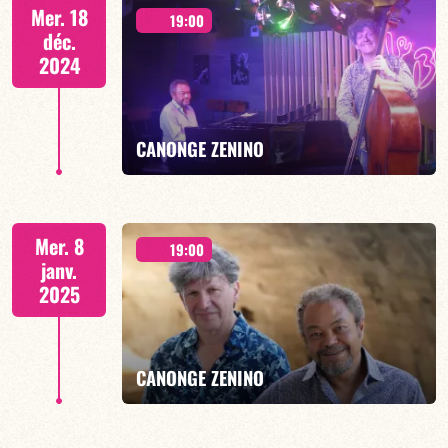
ZeWoAï - DEUX SÉANCES 19h30 & 21h30
Mer. 18
19:00
déc.
2024
EN SAVOIR PLUS
CANONGE ZENINO
Duo Jazz - 19h00
Mer. 8
19:00
janv.
2025
EN SAVOIR PLUS
CANONGE ZENINO