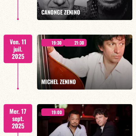
EN SAVOIR PLUS
CANONGE ZENINO
DUO JAZZ - 19h00
Ven. 11
19:30
21:30
juil.
2025
EN SAVOIR PLUS
MICHEL ZENINO
ZeWoAï - DEUX CONCERTS : 19h30 & 21h30
Mer. 17
19:00
sept.
2025