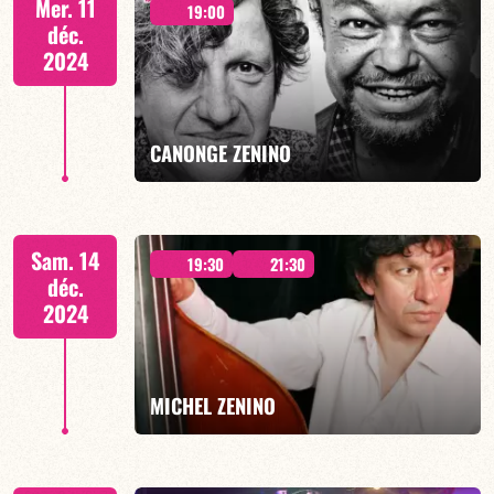
Mer. 11
19:00
déc.
2024
EN SAVOIR PLUS
CANONGE ZENINO
Duo Jazz - 19h00
Sam. 14
19:30
21:30
déc.
2024
EN SAVOIR PLUS
MICHEL ZENINO