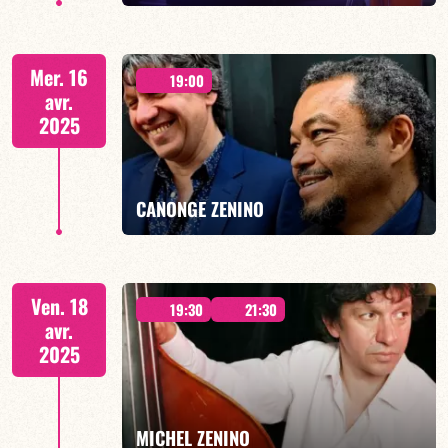
DUO JAZZ - 19h00
Mer. 16
19:00
avr.
2025
EN SAVOIR PLUS
CANONGE ZENINO
DUO JAZZ - 19h00
Ven. 18
19:30
21:30
avr.
2025
EN SAVOIR PLUS
MICHEL ZENINO