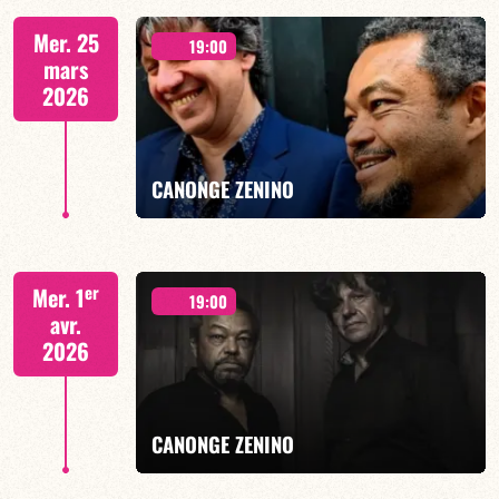
Duo Jazz - 19h00
Mer. 25
19:00
mars
2026
EN SAVOIR PLUS
CANONGE ZENINO
Duo Jazz - 19h00
er
Mer. 1
19:00
avr.
2026
EN SAVOIR PLUS
CANONGE ZENINO