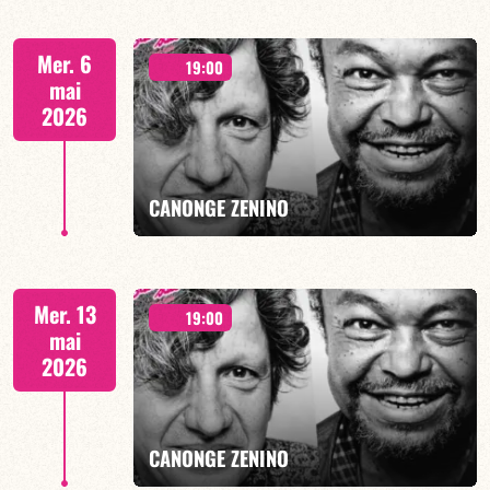
Duo Jazz - 19h00
Mer. 6
19:00
mai
2026
EN SAVOIR PLUS
CANONGE ZENINO
Mario Canonge/Michel Zenino
Mer. 13
19:00
mai
2026
EN SAVOIR PLUS
CANONGE ZENINO