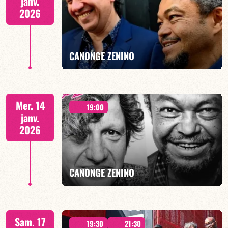
janv.
2026
EN SAVOIR PLUS
CANONGE ZENINO
Duo Jazz - 19h00
Mer. 14
19:00
janv.
2026
EN SAVOIR PLUS
CANONGE ZENINO
Duo Jazz - 19h00
Sam. 17
19:30
21:30