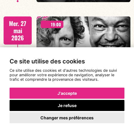
Mario Canonge/Michel Zenino
Mer. 27
19:00
mai
2026
#LesCaribéennesDeMai CANONGE
EN SAVOIR PLUS
Ce site utilise des cookies
ZENINO DUO
Ce site utilise des cookies et d'autres technologies de suivi
pour améliorer votre expérience de navigation, analyser le
trafic et comprendre la provenance des visiteurs.
Mario Canonge/Michel Zenino
Mer. 3
19:00
J'accepte
juin
2026
Je refuse
Changer mes préférences
#LesCaribéennesDeMai CANONGE
EN SAVOIR PLUS
ZENINO DUO