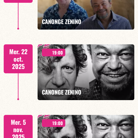
EN SAVOIR PLUS
CANONGE ZENINO
Duo Jazz - 19h00
Mer. 22
19:00
oct.
2025
EN SAVOIR PLUS
CANONGE ZENINO
FESTIVAL JAZZ SUR SEINE 2025 - Duo Jazz - 19h00
Mer. 5
19:00
nov.
2025