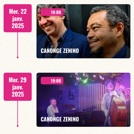
DEUX CONCERTS : 19H30 & 21H30
Mer. 22
19:00
janv.
2025
EN SAVOIR PLUS
CANONGE ZENINO
Duo Jazz - 19h00
Mer. 29
19:00
janv.
2025
EN SAVOIR PLUS
CANONGE ZENINO