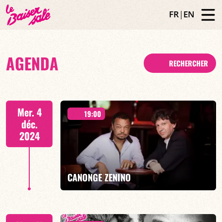
FR
|
EN
AGENDA
RECHERCHER
Mer. 4
19:00
déc.
2024
CANONGE ZENINO
Duo Jazz - 19h00