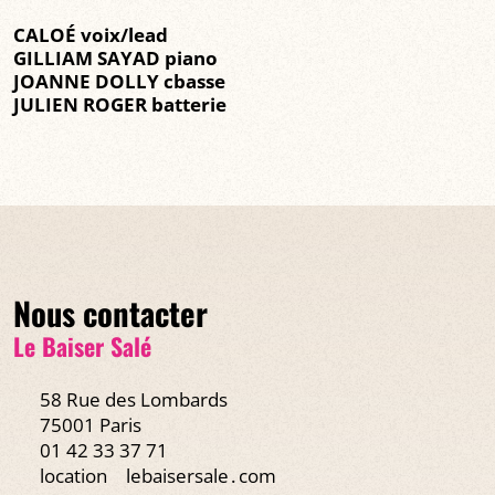
CALOÉ voix/lead
GILLIAM SAYAD piano
JOANNE DOLLY cbasse
JULIEN ROGER batterie
Nous contacter
Le Baiser Salé
58 Rue des Lombards
75001 Paris
01 42 33 37 71
location
lebaisersale․com