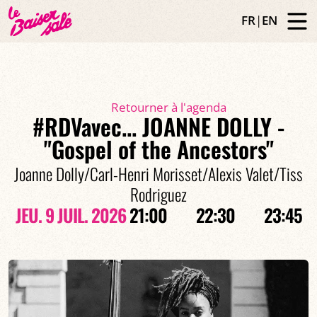
FR
|
EN
Retourner à l'agenda
#RDVavec... JOANNE DOLLY -
"Gospel of the Ancestors"
Joanne Dolly/Carl-Henri Morisset/Alexis Valet/Tiss
Rodriguez
JEU. 9 JUIL. 2026
21:00
22:30
23:45