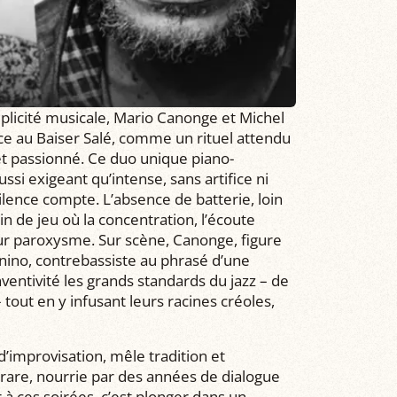
licité musicale, Mario Canonge et Michel
ce au Baiser Salé, comme un rituel attendu
et passionné. Ce duo unique piano-
si exigeant qu’intense, sans artifice ni
ence compte. L’absence de batterie, loin
in de jeu où la concentration, l’écoute
leur paroxysme. Sur scène, Canonge, figure
enino, contrebassiste au phrasé d’une
nventivité les grands standards du jazz – de
out en y infusant leurs racines créoles,
d’improvisation, mêle tradition et
rare, nourrie par des années de dialogue
 à ces soirées, c’est plonger dans un