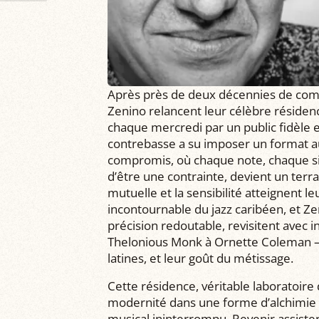
Après près de deux décennies de comp
Zenino relancent leur célèbre résiden
chaque mercredi par un public fidèle 
contrebasse a su imposer un format aus
compromis, où chaque note, chaque sil
d’être une contrainte, devient un terra
mutuelle et la sensibilité atteignent 
incontournable du jazz caribéen, et Z
précision redoutable, revisitent avec i
Thelonious Monk à Ornette Coleman – t
latines, et leur goût du métissage.
Cette résidence, véritable laboratoire 
modernité dans une forme d’alchimie 
musical ininterrompu. Revenir assister