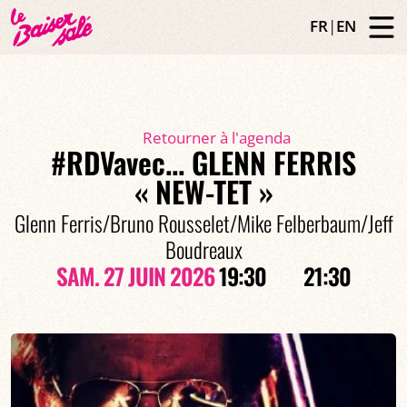
FR
|
EN
Retourner à l'agenda
#RDVavec... GLENN FERRIS
« NEW-TET »
Glenn Ferris/Bruno Rousselet/Mike Felberbaum/Jeff
Boudreaux
SAM. 27 JUIN 2026
19:30
21:30