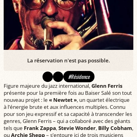
La réservation n'est pas possible.
#Résidence
Figure majeure du jazz international,
Glenn Ferris
présente pour la première fois au Baiser Salé son tout
nouveau projet : le
« Newtet »
, un quartet électrique
à l’énergie brute et aux influences multiples. Connu
pour son jeu expressif et sa capacité à transcender les
genres, Glenn Ferris – qui a collaboré avec des géants
tels que
Frank Zappa
,
Stevie Wonder
,
Billy Cobham
,
ou
Archie Shepp
– s’entoure ici de trois musiciens