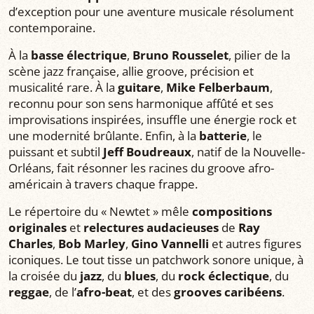
d’exception pour une aventure musicale résolument
contemporaine.
À la
basse électrique
,
Bruno Rousselet
, pilier de la
scène jazz française, allie groove, précision et
musicalité rare. À la
guitare
,
Mike Felberbaum
,
reconnu pour son sens harmonique affûté et ses
improvisations inspirées, insuffle une énergie rock et
une modernité brûlante. Enfin, à la
batterie
, le
puissant et subtil
Jeff Boudreaux
, natif de la Nouvelle-
Orléans, fait résonner les racines du groove afro-
américain à travers chaque frappe.
Le répertoire du « Newtet » mêle
compositions
originales
et
relectures audacieuses
de
Ray
Charles
,
Bob Marley
,
Gino Vannelli
et autres figures
iconiques. Le tout tisse un patchwork sonore unique, à
la croisée du
jazz
, du
blues
, du
rock éclectique
, du
reggae
, de l’
afro-beat
, et des
grooves caribéens
.